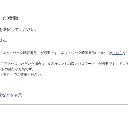
(50音順)
を選択してください。
せん。
「ネットワーク暗証番号」が必要です。ネットワーク暗証番号については
こちら
を
境にてアクセスいただいた場合は「dアカウントのID／パスワード」が必要です。ドコ
ントの発行が可能です。
ント発行
」でご確認ください。
店などを表示