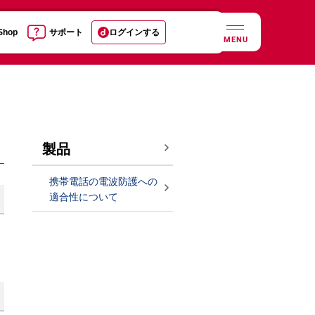
 Shop
サポート
ログインする
MENU
製品
携帯電話の電波防護への
適合性について