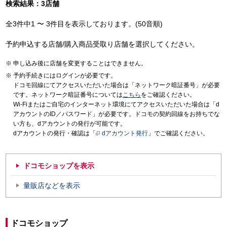
検索結果：3店舗
全3件中1 〜 3件目を表示しております。(50音順)
予約申込する店舗/購入商品受取り店舗を選択してください。
申し込み後に店舗を変更することはできません。
予約手続きにはログインが必要です。
ドコモ回線にてアクセスいただいた場合は「ネットワーク暗証番号」が必要
です。ネットワーク暗証番号については
こちら
をご確認ください。
Wi-Fiまたはご自宅のインターネット環境にてアクセスいただいた場合は「d
アカウントのID／パスワード」が必要です。ドコモの契約回線をお持ちでな
い方も、dアカウントの発行が可能です。
dアカウントの発行・確認は「
dアカウント発行
」でご確認ください。
ドコモショップを表示
量販店などを表示
ドコモショップ