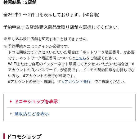
検索結果：2店舗
全2件中1 〜 2件目を表示しております。(50音順)
予約申込する店舗/購入商品受取り店舗を選択してください。
申し込み後に店舗を変更することはできません。
予約手続きにはログインが必要です。
ドコモ回線にてアクセスいただいた場合は「ネットワーク暗証番号」が必要
です。ネットワーク暗証番号については
こちら
をご確認ください。
Wi-Fiまたはご自宅のインターネット環境にてアクセスいただいた場合は「d
アカウントのID／パスワード」が必要です。ドコモの契約回線をお持ちでな
い方も、dアカウントの発行が可能です。
dアカウントの発行・確認は「
dアカウント発行
」でご確認ください。
ドコモショップを表示
量販店などを表示
ドコモショップ