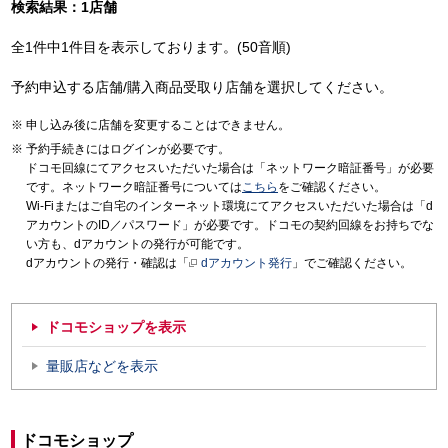
検索結果：1店舗
全1件中1件目を表示しております。(50音順)
予約申込する店舗/購入商品受取り店舗を選択してください。
申し込み後に店舗を変更することはできません。
予約手続きにはログインが必要です。
ドコモ回線にてアクセスいただいた場合は「ネットワーク暗証番号」が必要
です。ネットワーク暗証番号については
こちら
をご確認ください。
Wi-Fiまたはご自宅のインターネット環境にてアクセスいただいた場合は「d
アカウントのID／パスワード」が必要です。ドコモの契約回線をお持ちでな
い方も、dアカウントの発行が可能です。
dアカウントの発行・確認は「
dアカウント発行
」でご確認ください。
ドコモショップを表示
量販店などを表示
ドコモショップ