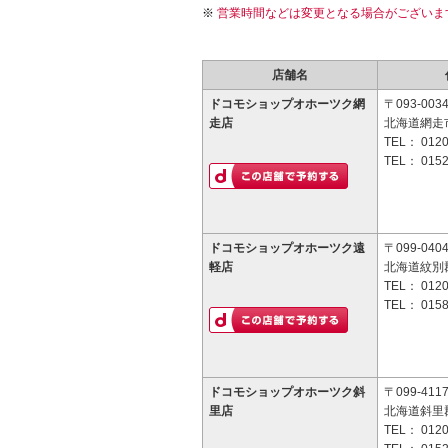
営業時間などは変更となる場合がございま
店舗名
ドコモショップオホーツク網
〒093-003
走店
北海道網走市
TEL：
0120
TEL：
0152
ドコモショップオホーツク遠
〒099-040
軽店
北海道紋別郡
TEL：
0120
TEL：
0158
ドコモショップオホーツク斜
〒099-411
里店
北海道斜里郡
TEL：
0120