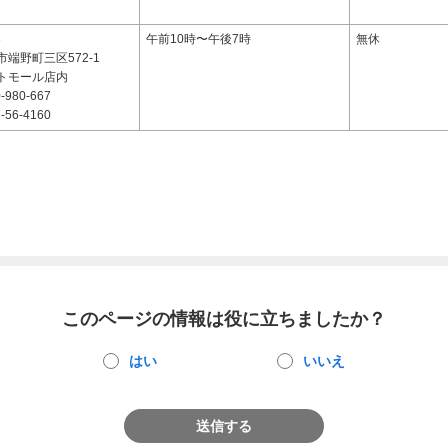
3
午前10時〜午後7時
無休
端野町三区572-1
トモール店内
-980-667
-56-4160
このページの情報は役に立ちましたか？
はい
いいえ
送信する