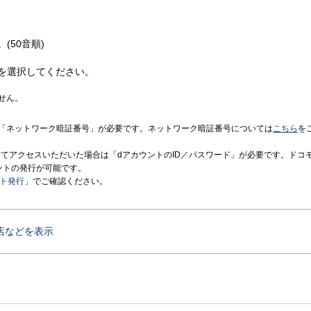
(50音順)
を選択してください。
せん。
「ネットワーク暗証番号」が必要です。ネットワーク暗証番号については
こちら
を
境にてアクセスいただいた場合は「dアカウントのID／パスワード」が必要です。ドコ
ントの発行が可能です。
ント発行
」でご確認ください。
店などを表示