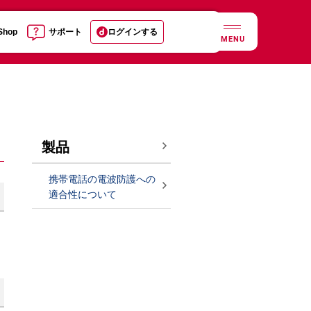
 Shop
サポート
ログインする
MENU
製品
携帯電話の電波防護への
適合性について