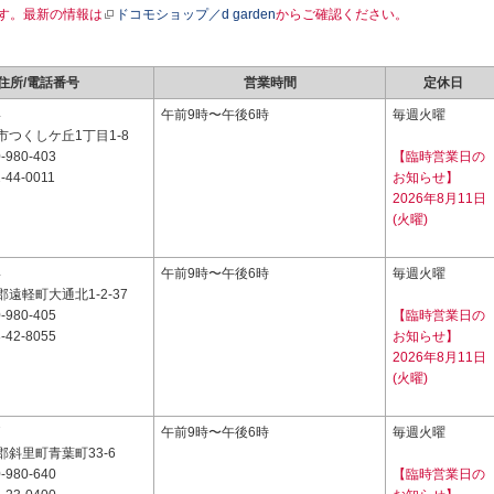
す。最新の情報は
ドコモショップ／d garden
からご確認ください。
住所/電話番号
営業時間
定休日
4
午前9時〜午後6時
毎週火曜
つくしケ丘1丁目1-8
-980-403
【臨時営業日の
-44-0011
お知らせ】
2026年8月11日
(火曜)
4
午前9時〜午後6時
毎週火曜
遠軽町大通北1-2-37
-980-405
【臨時営業日の
-42-8055
お知らせ】
2026年8月11日
(火曜)
7
午前9時〜午後6時
毎週火曜
斜里町青葉町33-6
-980-640
【臨時営業日の