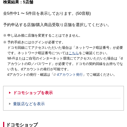
検索結果：5店舗
全5件中1 〜 5件目を表示しております。(50音順)
予約申込する店舗/購入商品受取り店舗を選択してください。
申し込み後に店舗を変更することはできません。
予約手続きにはログインが必要です。
ドコモ回線にてアクセスいただいた場合は「ネットワーク暗証番号」が必要
です。ネットワーク暗証番号については
こちら
をご確認ください。
Wi-Fiまたはご自宅のインターネット環境にてアクセスいただいた場合は「d
アカウントのID／パスワード」が必要です。ドコモの契約回線をお持ちでな
い方も、dアカウントの発行が可能です。
dアカウントの発行・確認は「
dアカウント発行
」でご確認ください。
ドコモショップを表示
量販店などを表示
ドコモショップ