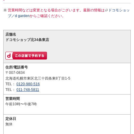
営業時間などは変更となる場合がございます。最新の情報は
ドコモショッ
プ／d garden
からご確認ください。
店舗名
ドコモショップ北34条東店
住所/電話番号
〒007-0834
北海道札幌市東区北三十四条東8丁目1-5
TEL：
0120-980-516
TEL：
011-748-5811
営業時間
午前10時〜午後7時
定休日
無休