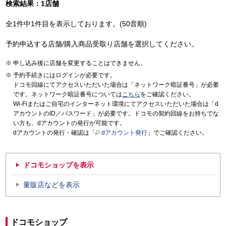
検索結果：1店舗
全1件中1件目を表示しております。(50音順)
予約申込する店舗/購入商品受取り店舗を選択してください。
申し込み後に店舗を変更することはできません。
予約手続きにはログインが必要です。
ドコモ回線にてアクセスいただいた場合は「ネットワーク暗証番号」が必要
です。ネットワーク暗証番号については
こちら
をご確認ください。
Wi-Fiまたはご自宅のインターネット環境にてアクセスいただいた場合は「d
アカウントのID／パスワード」が必要です。ドコモの契約回線をお持ちでな
い方も、dアカウントの発行が可能です。
dアカウントの発行・確認は「
dアカウント発行
」でご確認ください。
ドコモショップを表示
量販店などを表示
ドコモショップ