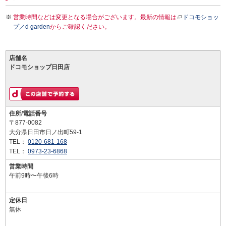
営業時間などは変更となる場合がございます。最新の情報は
ドコモショッ
プ／d garden
からご確認ください。
店舗名
ドコモショップ日田店
住所/電話番号
〒877-0082
大分県日田市日ノ出町59-1
TEL：
0120-681-168
TEL：
0973-23-6868
営業時間
午前9時〜午後6時
定休日
無休