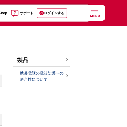
 Shop
サポート
ログインする
MENU
製品
携帯電話の電波防護への
適合性について