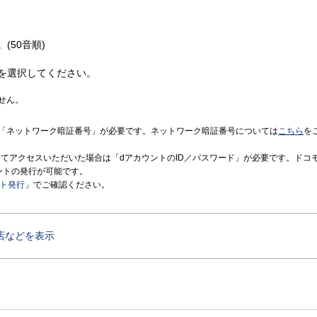
(50音順)
を選択してください。
せん。
「ネットワーク暗証番号」が必要です。ネットワーク暗証番号については
こちら
を
境にてアクセスいただいた場合は「dアカウントのID／パスワード」が必要です。ドコ
ントの発行が可能です。
ント発行
」でご確認ください。
店などを表示