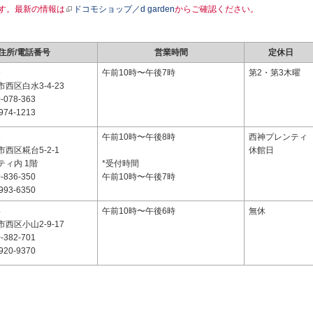
す。最新の情報は
ドコモショップ／d garden
からご確認ください。
住所/電話番号
営業時間
定休日
9
午前10時〜午後7時
第2・第3木曜
西区白水3-4-23
-078-363
974-1213
3
午前10時〜午後8時
西神プレンティ
西区糀台5-2-1
休館日
ティ内 1階
*受付時間
-836-350
午前10時〜午後7時
993-6350
4
午前10時〜午後6時
無休
西区小山2-9-17
-382-701
920-9370