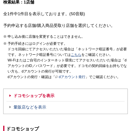
検索結果：1店舗
全1件中1件目を表示しております。(50音順)
予約申込する店舗/購入商品受取り店舗を選択してください。
申し込み後に店舗を変更することはできません。
予約手続きにはログインが必要です。
ドコモ回線にてアクセスいただいた場合は「ネットワーク暗証番号」が必要
です。ネットワーク暗証番号については
こちら
をご確認ください。
Wi-Fiまたはご自宅のインターネット環境にてアクセスいただいた場合は「d
アカウントのID／パスワード」が必要です。ドコモの契約回線をお持ちでな
い方も、dアカウントの発行が可能です。
dアカウントの発行・確認は「
dアカウント発行
」でご確認ください。
ドコモショップを表示
量販店などを表示
ドコモショップ