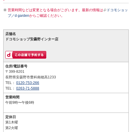
営業時間などは変更となる場合がございます。最新の情報は
ドコモショッ
プ／d garden
からご確認ください。
店舗名
ドコモショップ安曇野インター店
住所/電話番号
〒399-8201
長野県安曇野市豊科南穂高1233
TEL：
0120-753-266
TEL：
0263-71-5888
営業時間
午前9時〜午後6時
定休日
第1木曜
第2火曜