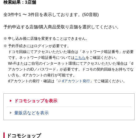
検索結果：3店舗
全3件中1 〜 3件目を表示しております。(50音順)
予約申込する店舗/購入商品受取り店舗を選択してください。
申し込み後に店舗を変更することはできません。
予約手続きにはログインが必要です。
ドコモ回線にてアクセスいただいた場合は「ネットワーク暗証番号」が必要
です。ネットワーク暗証番号については
こちら
をご確認ください。
Wi-Fiまたはご自宅のインターネット環境にてアクセスいただいた場合は「d
アカウントのID／パスワード」が必要です。ドコモの契約回線をお持ちでな
い方も、dアカウントの発行が可能です。
dアカウントの発行・確認は「
dアカウント発行
」でご確認ください。
ドコモショップを表示
量販店などを表示
ドコモショップ