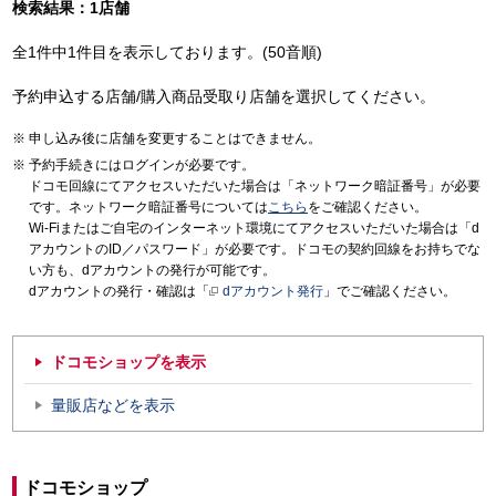
検索結果：1店舗
全1件中1件目を表示しております。(50音順)
予約申込する店舗/購入商品受取り店舗を選択してください。
申し込み後に店舗を変更することはできません。
予約手続きにはログインが必要です。
ドコモ回線にてアクセスいただいた場合は「ネットワーク暗証番号」が必要
です。ネットワーク暗証番号については
こちら
をご確認ください。
Wi-Fiまたはご自宅のインターネット環境にてアクセスいただいた場合は「d
アカウントのID／パスワード」が必要です。ドコモの契約回線をお持ちでな
い方も、dアカウントの発行が可能です。
dアカウントの発行・確認は「
dアカウント発行
」でご確認ください。
ドコモショップを表示
量販店などを表示
ドコモショップ