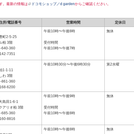
す。最新の情報は
ドコモショップ／d garden
からご確認ください。
住所/電話番号
営業時間
定休日
4
午前10時〜午後8時
無休
町2-5-25
柏 3階
受付時間
-640-360
午前10時〜午後7時
142-7351
5
午前10時30分〜午後6時30分
第2水曜
-1-11
わ 3階
-861-360
168-6200
2
午前10時〜午後9時
無休
島田1-6-1
クアリオ柏 3階
受付時間
-685-360
午前10時〜午後8時
160-8816
8
午前10時〜午後8時
無休