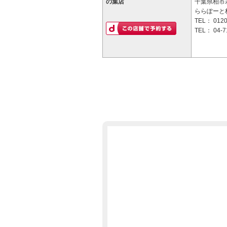
の葉店
千葉県柏市若
ららぽーと
TEL：
0120
TEL：
04-7