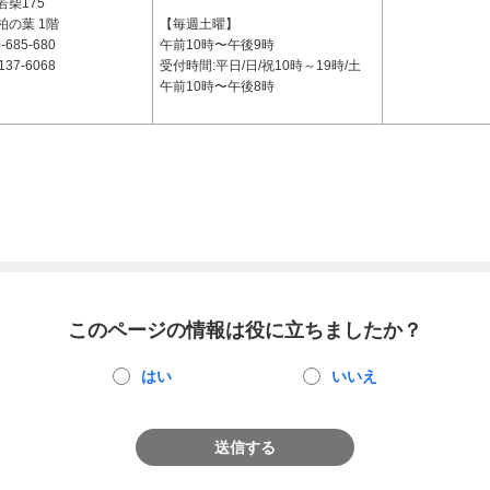
柴175
柏の葉 1階
【毎週土曜】
-685-680
午前10時〜午後9時
137-6068
受付時間:平日/日/祝10時～19時/土
午前10時〜午後8時
このページの情報は役に立ちましたか？
はい
いいえ
送信する