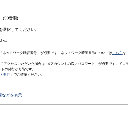
(50音順)
を選択してください。
せん。
「ネットワーク暗証番号」が必要です。ネットワーク暗証番号については
こちら
を
境にてアクセスいただいた場合は「dアカウントのID／パスワード」が必要です。ドコ
ントの発行が可能です。
ント発行
」でご確認ください。
店などを表示