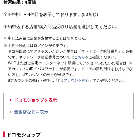
検索結果：4店舗
全4件中1 〜 4件目を表示しております。(50音順)
予約申込する店舗/購入商品受取り店舗を選択してください。
申し込み後に店舗を変更することはできません。
予約手続きにはログインが必要です。
ドコモ回線にてアクセスいただいた場合は「ネットワーク暗証番号」が必要
です。ネットワーク暗証番号については
こちら
をご確認ください。
Wi-Fiまたはご自宅のインターネット環境にてアクセスいただいた場合は「d
アカウントのID／パスワード」が必要です。ドコモの契約回線をお持ちでな
い方も、dアカウントの発行が可能です。
dアカウントの発行・確認は「
dアカウント発行
」でご確認ください。
ドコモショップを表示
量販店などを表示
ドコモショップ