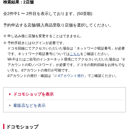
検索結果：2店舗
全2件中1 〜 2件目を表示しております。(50音順)
予約申込する店舗/購入商品受取り店舗を選択してください。
申し込み後に店舗を変更することはできません。
予約手続きにはログインが必要です。
ドコモ回線にてアクセスいただいた場合は「ネットワーク暗証番号」が必要
です。ネットワーク暗証番号については
こちら
をご確認ください。
Wi-Fiまたはご自宅のインターネット環境にてアクセスいただいた場合は「d
アカウントのID／パスワード」が必要です。ドコモの契約回線をお持ちでな
い方も、dアカウントの発行が可能です。
dアカウントの発行・確認は「
dアカウント発行
」でご確認ください。
ドコモショップを表示
量販店などを表示
ドコモショップ