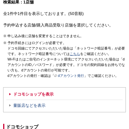
検索結果：1店舗
全1件中1件目を表示しております。(50音順)
予約申込する店舗/購入商品受取り店舗を選択してください。
申し込み後に店舗を変更することはできません。
予約手続きにはログインが必要です。
ドコモ回線にてアクセスいただいた場合は「ネットワーク暗証番号」が必要
です。ネットワーク暗証番号については
こちら
をご確認ください。
Wi-Fiまたはご自宅のインターネット環境にてアクセスいただいた場合は「d
アカウントのID／パスワード」が必要です。ドコモの契約回線をお持ちでな
い方も、dアカウントの発行が可能です。
dアカウントの発行・確認は「
dアカウント発行
」でご確認ください。
ドコモショップを表示
量販店などを表示
ドコモショップ