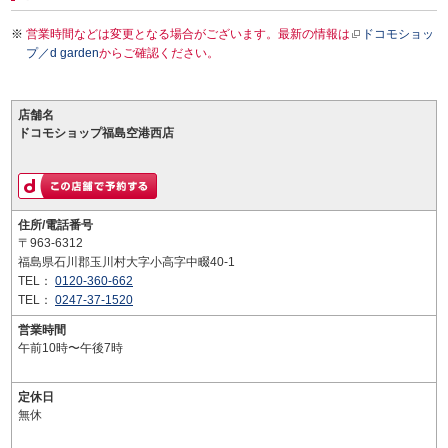
営業時間などは変更となる場合がございます。最新の情報は
ドコモショッ
プ／d garden
からご確認ください。
店舗名
ドコモショップ福島空港西店
住所/電話番号
〒963-6312
福島県石川郡玉川村大字小高字中畷40-1
TEL：
0120-360-662
TEL：
0247-37-1520
営業時間
午前10時〜午後7時
定休日
無休