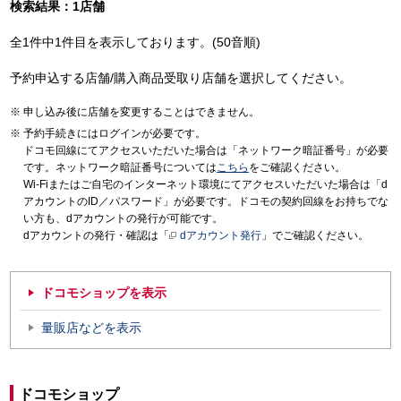
検索結果：1店舗
全1件中1件目を表示しております。(50音順)
予約申込する店舗/購入商品受取り店舗を選択してください。
申し込み後に店舗を変更することはできません。
予約手続きにはログインが必要です。
ドコモ回線にてアクセスいただいた場合は「ネットワーク暗証番号」が必要
です。ネットワーク暗証番号については
こちら
をご確認ください。
Wi-Fiまたはご自宅のインターネット環境にてアクセスいただいた場合は「d
アカウントのID／パスワード」が必要です。ドコモの契約回線をお持ちでな
い方も、dアカウントの発行が可能です。
dアカウントの発行・確認は「
dアカウント発行
」でご確認ください。
ドコモショップを表示
量販店などを表示
ドコモショップ