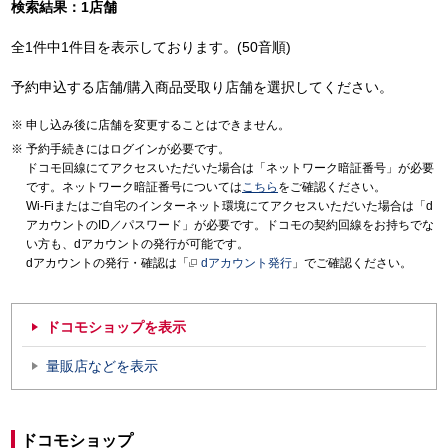
検索結果：1店舗
全1件中1件目を表示しております。(50音順)
予約申込する店舗/購入商品受取り店舗を選択してください。
申し込み後に店舗を変更することはできません。
予約手続きにはログインが必要です。
ドコモ回線にてアクセスいただいた場合は「ネットワーク暗証番号」が必要
です。ネットワーク暗証番号については
こちら
をご確認ください。
Wi-Fiまたはご自宅のインターネット環境にてアクセスいただいた場合は「d
アカウントのID／パスワード」が必要です。ドコモの契約回線をお持ちでな
い方も、dアカウントの発行が可能です。
dアカウントの発行・確認は「
dアカウント発行
」でご確認ください。
ドコモショップを表示
量販店などを表示
ドコモショップ