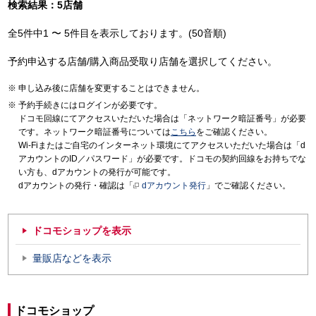
検索結果：5店舗
全5件中1 〜 5件目を表示しております。(50音順)
予約申込する店舗/購入商品受取り店舗を選択してください。
申し込み後に店舗を変更することはできません。
予約手続きにはログインが必要です。
ドコモ回線にてアクセスいただいた場合は「ネットワーク暗証番号」が必要
です。ネットワーク暗証番号については
こちら
をご確認ください。
Wi-Fiまたはご自宅のインターネット環境にてアクセスいただいた場合は「d
アカウントのID／パスワード」が必要です。ドコモの契約回線をお持ちでな
い方も、dアカウントの発行が可能です。
dアカウントの発行・確認は「
dアカウント発行
」でご確認ください。
ドコモショップを表示
量販店などを表示
ドコモショップ