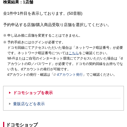
検索結果：1店舗
全1件中1件目を表示しております。(50音順)
予約申込する店舗/購入商品受取り店舗を選択してください。
申し込み後に店舗を変更することはできません。
予約手続きにはログインが必要です。
ドコモ回線にてアクセスいただいた場合は「ネットワーク暗証番号」が必要
です。ネットワーク暗証番号については
こちら
をご確認ください。
Wi-Fiまたはご自宅のインターネット環境にてアクセスいただいた場合は「d
アカウントのID／パスワード」が必要です。ドコモの契約回線をお持ちでな
い方も、dアカウントの発行が可能です。
dアカウントの発行・確認は「
dアカウント発行
」でご確認ください。
ドコモショップを表示
量販店などを表示
ドコモショップ