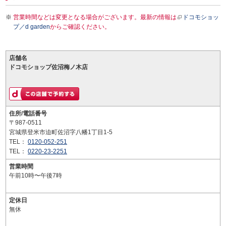
営業時間などは変更となる場合がございます。最新の情報は
ドコモショッ
プ／d garden
からご確認ください。
店舗名
ドコモショップ佐沼梅ノ木店
住所/電話番号
〒987-0511
宮城県登米市迫町佐沼字八幡1丁目1-5
TEL：
0120-052-251
TEL：
0220-23-2251
営業時間
午前10時〜午後7時
定休日
無休