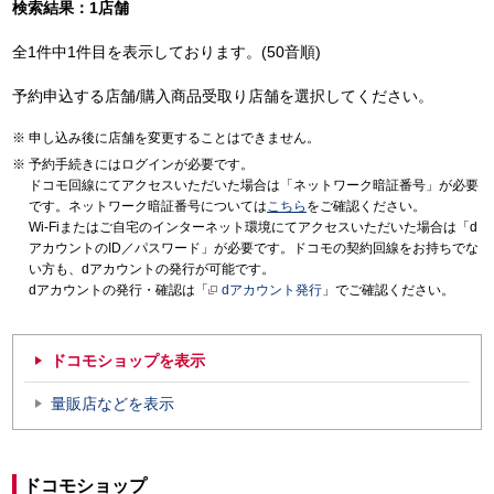
検索結果：1店舗
全1件中1件目を表示しております。(50音順)
予約申込する店舗/購入商品受取り店舗を選択してください。
申し込み後に店舗を変更することはできません。
予約手続きにはログインが必要です。
ドコモ回線にてアクセスいただいた場合は「ネットワーク暗証番号」が必要
です。ネットワーク暗証番号については
こちら
をご確認ください。
Wi-Fiまたはご自宅のインターネット環境にてアクセスいただいた場合は「d
アカウントのID／パスワード」が必要です。ドコモの契約回線をお持ちでな
い方も、dアカウントの発行が可能です。
dアカウントの発行・確認は「
dアカウント発行
」でご確認ください。
ドコモショップを表示
量販店などを表示
ドコモショップ