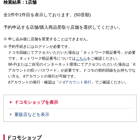
検索結果：1店舗
全1件中1件目を表示しております。(50音順)
予約申込する店舗/購入商品受取り店舗を選択してください。
申し込み後に店舗を変更することはできません。
予約手続きにはログインが必要です。
ドコモ回線にてアクセスいただいた場合は「ネットワーク暗証番号」が必要
です。ネットワーク暗証番号については
こちら
をご確認ください。
Wi-Fiまたはご自宅のインターネット環境にてアクセスいただいた場合は「d
アカウントのID／パスワード」が必要です。ドコモの契約回線をお持ちでな
い方も、dアカウントの発行が可能です。
dアカウントの発行・確認は「
dアカウント発行
」でご確認ください。
ドコモショップを表示
量販店などを表示
ドコモショップ