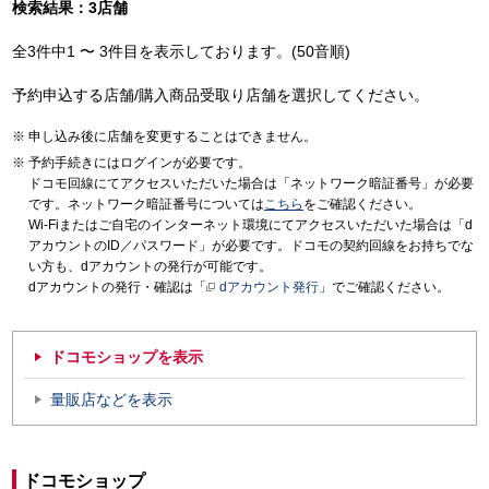
検索結果：3店舗
全3件中1 〜 3件目を表示しております。(50音順)
予約申込する店舗/購入商品受取り店舗を選択してください。
申し込み後に店舗を変更することはできません。
予約手続きにはログインが必要です。
ドコモ回線にてアクセスいただいた場合は「ネットワーク暗証番号」が必要
です。ネットワーク暗証番号については
こちら
をご確認ください。
Wi-Fiまたはご自宅のインターネット環境にてアクセスいただいた場合は「d
アカウントのID／パスワード」が必要です。ドコモの契約回線をお持ちでな
い方も、dアカウントの発行が可能です。
dアカウントの発行・確認は「
dアカウント発行
」でご確認ください。
ドコモショップを表示
量販店などを表示
ドコモショップ