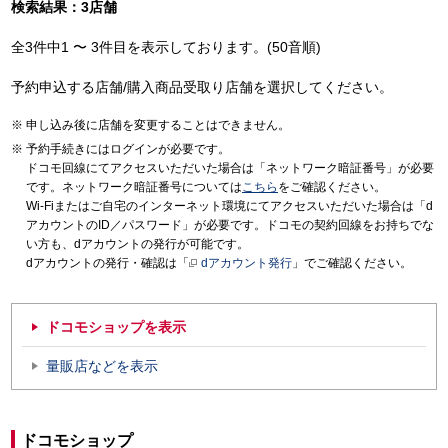
検索結果：3店舗
全3件中1 〜 3件目を表示しております。(50音順)
予約申込する店舗/購入商品受取り店舗を選択してください。
申し込み後に店舗を変更することはできません。
予約手続きにはログインが必要です。
ドコモ回線にてアクセスいただいた場合は「ネットワーク暗証番号」が必要
です。ネットワーク暗証番号については
こちら
をご確認ください。
Wi-Fiまたはご自宅のインターネット環境にてアクセスいただいた場合は「d
アカウントのID／パスワード」が必要です。ドコモの契約回線をお持ちでな
い方も、dアカウントの発行が可能です。
dアカウントの発行・確認は「
dアカウント発行
」でご確認ください。
ドコモショップを表示
量販店などを表示
ドコモショップ