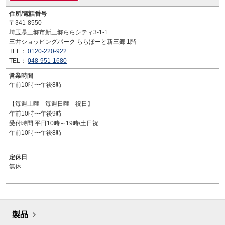
住所/電話番号
〒341-8550
埼玉県三郷市新三郷ららシティ3-1-1
三井ショッピングパーク ららぽーと新三郷 1階
TEL：
0120-220-922
TEL：
048-951-1680
営業時間
午前10時〜午後8時
【毎週土曜 毎週日曜 祝日】
午前10時〜午後9時
受付時間:平日10時～19時/土日祝
午前10時〜午後8時
定休日
無休
製品