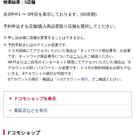
検索結果：3店舗
全3件中1 〜 3件目を表示しております。(50音順)
予約申込する店舗/購入商品受取り店舗を選択してください。
申し込み後に店舗を変更することはできません。
予約手続きにはログインが必要です。
ドコモ回線にてアクセスいただいた場合は「ネットワーク暗証番号」が必要
です。ネットワーク暗証番号については
こちら
をご確認ください。
Wi-Fiまたはご自宅のインターネット環境にてアクセスいただいた場合は「d
アカウントのID／パスワード」が必要です。ドコモの契約回線をお持ちでな
い方も、dアカウントの発行が可能です。
dアカウントの発行・確認は「
dアカウント発行
」でご確認ください。
ドコモショップを表示
量販店などを表示
ドコモショップ