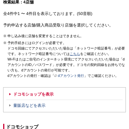
検索結果：4店舗
全4件中1 〜 4件目を表示しております。(50音順)
予約申込する店舗/購入商品受取り店舗を選択してください。
申し込み後に店舗を変更することはできません。
予約手続きにはログインが必要です。
ドコモ回線にてアクセスいただいた場合は「ネットワーク暗証番号」が必要
です。ネットワーク暗証番号については
こちら
をご確認ください。
Wi-Fiまたはご自宅のインターネット環境にてアクセスいただいた場合は「d
アカウントのID／パスワード」が必要です。ドコモの契約回線をお持ちでな
い方も、dアカウントの発行が可能です。
dアカウントの発行・確認は「
dアカウント発行
」でご確認ください。
ドコモショップを表示
量販店などを表示
ドコモショップ