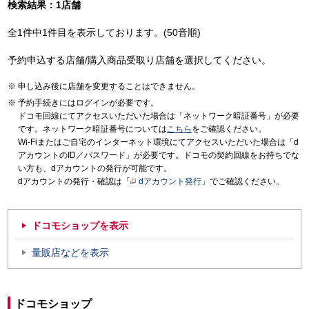
検索結果：1店舗
全1件中1件目を表示しております。(50音順)
予約申込する店舗/購入商品受取り店舗を選択してください。
申し込み後に店舗を変更することはできません。
予約手続きにはログインが必要です。
ドコモ回線にてアクセスいただいた場合は「ネットワーク暗証番号」が必要
です。ネットワーク暗証番号については
こちら
をご確認ください。
Wi-Fiまたはご自宅のインターネット環境にてアクセスいただいた場合は「d
アカウントのID／パスワード」が必要です。ドコモの契約回線をお持ちでな
い方も、dアカウントの発行が可能です。
dアカウントの発行・確認は「
dアカウント発行
」でご確認ください。
ドコモショップを表示
量販店などを表示
ドコモショップ