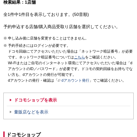
検索結果：1店舗
全1件中1件目を表示しております。(50音順)
予約申込する店舗/購入商品受取り店舗を選択してください。
申し込み後に店舗を変更することはできません。
予約手続きにはログインが必要です。
ドコモ回線にてアクセスいただいた場合は「ネットワーク暗証番号」が必要
です。ネットワーク暗証番号については
こちら
をご確認ください。
Wi-Fiまたはご自宅のインターネット環境にてアクセスいただいた場合は「d
アカウントのID／パスワード」が必要です。ドコモの契約回線をお持ちでな
い方も、dアカウントの発行が可能です。
dアカウントの発行・確認は「
dアカウント発行
」でご確認ください。
ドコモショップを表示
量販店などを表示
ドコモショップ