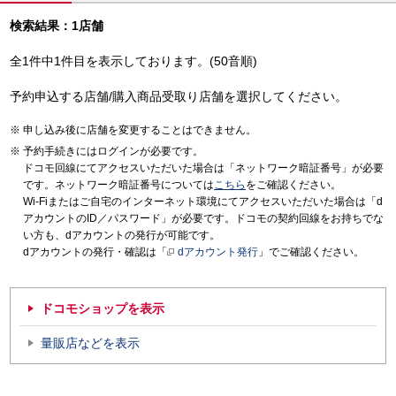
検索結果：1店舗
全1件中1件目を表示しております。(50音順)
予約申込する店舗/購入商品受取り店舗を選択してください。
申し込み後に店舗を変更することはできません。
予約手続きにはログインが必要です。
ドコモ回線にてアクセスいただいた場合は「ネットワーク暗証番号」が必要
です。ネットワーク暗証番号については
こちら
をご確認ください。
Wi-Fiまたはご自宅のインターネット環境にてアクセスいただいた場合は「d
アカウントのID／パスワード」が必要です。ドコモの契約回線をお持ちでな
い方も、dアカウントの発行が可能です。
dアカウントの発行・確認は「
dアカウント発行
」でご確認ください。
ドコモショップを表示
量販店などを表示