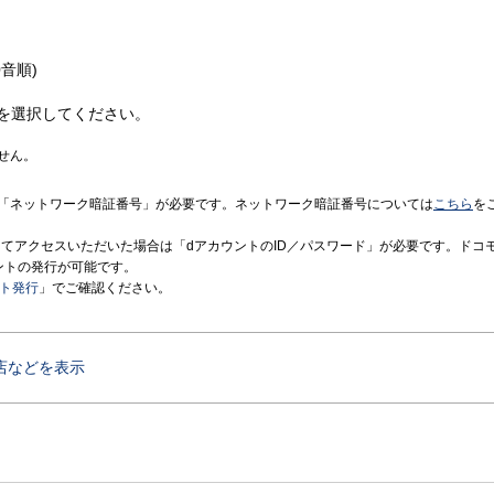
音順)
を選択してください。
せん。
「ネットワーク暗証番号」が必要です。ネットワーク暗証番号については
こちら
を
境にてアクセスいただいた場合は「dアカウントのID／パスワード」が必要です。ドコ
ントの発行が可能です。
ント発行
」でご確認ください。
店などを表示