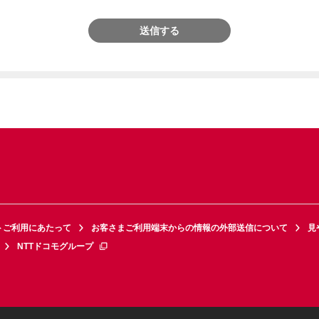
送信する
トご利用にあたって
お客さまご利用端末からの情報の外部送信について
見
NTTドコモグループ