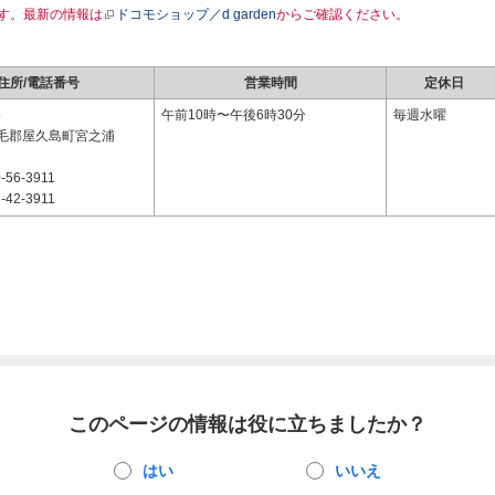
す。最新の情報は
ドコモショップ／d garden
からご確認ください。
住所/電話番号
営業時間
定休日
5
午前10時〜午後6時30分
毎週水曜
毛郡屋久島町宮之浦
-56-3911
-42-3911
このページの情報は役に立ちましたか？
はい
いいえ