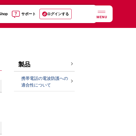
 Shop
サポート
ログインする
MENU
製品
携帯電話の電波防護への
適合性について