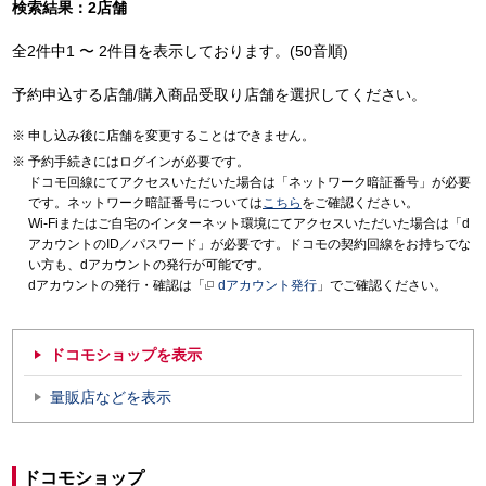
検索結果：2店舗
全2件中1 〜 2件目を表示しております。(50音順)
予約申込する店舗/購入商品受取り店舗を選択してください。
申し込み後に店舗を変更することはできません。
予約手続きにはログインが必要です。
ドコモ回線にてアクセスいただいた場合は「ネットワーク暗証番号」が必要
です。ネットワーク暗証番号については
こちら
をご確認ください。
Wi-Fiまたはご自宅のインターネット環境にてアクセスいただいた場合は「d
アカウントのID／パスワード」が必要です。ドコモの契約回線をお持ちでな
い方も、dアカウントの発行が可能です。
dアカウントの発行・確認は「
dアカウント発行
」でご確認ください。
ドコモショップを表示
量販店などを表示
ドコモショップ