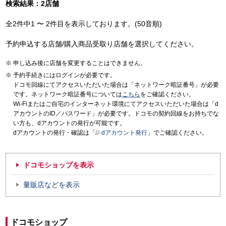
検索結果：2店舗
全2件中1 〜 2件目を表示しております。(50音順)
予約申込する店舗/購入商品受取り店舗を選択してください。
申し込み後に店舗を変更することはできません。
予約手続きにはログインが必要です。
ドコモ回線にてアクセスいただいた場合は「ネットワーク暗証番号」が必要
です。ネットワーク暗証番号については
こちら
をご確認ください。
Wi-Fiまたはご自宅のインターネット環境にてアクセスいただいた場合は「d
アカウントのID／パスワード」が必要です。ドコモの契約回線をお持ちでな
い方も、dアカウントの発行が可能です。
dアカウントの発行・確認は「
dアカウント発行
」でご確認ください。
ドコモショップを表示
量販店などを表示
ドコモショップ