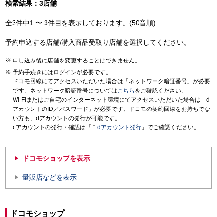
検索結果：3店舗
全3件中1 〜 3件目を表示しております。(50音順)
予約申込する店舗/購入商品受取り店舗を選択してください。
申し込み後に店舗を変更することはできません。
予約手続きにはログインが必要です。
ドコモ回線にてアクセスいただいた場合は「ネットワーク暗証番号」が必要
です。ネットワーク暗証番号については
こちら
をご確認ください。
Wi-Fiまたはご自宅のインターネット環境にてアクセスいただいた場合は「d
アカウントのID／パスワード」が必要です。ドコモの契約回線をお持ちでな
い方も、dアカウントの発行が可能です。
dアカウントの発行・確認は「
dアカウント発行
」でご確認ください。
ドコモショップを表示
量販店などを表示
ドコモショップ