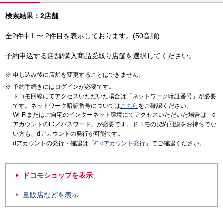
検索結果：2店舗
全2件中1 〜 2件目を表示しております。(50音順)
予約申込する店舗/購入商品受取り店舗を選択してください。
申し込み後に店舗を変更することはできません。
予約手続きにはログインが必要です。
ドコモ回線にてアクセスいただいた場合は「ネットワーク暗証番号」が必要
です。ネットワーク暗証番号については
こちら
をご確認ください。
Wi-Fiまたはご自宅のインターネット環境にてアクセスいただいた場合は「d
アカウントのID／パスワード」が必要です。ドコモの契約回線をお持ちでな
い方も、dアカウントの発行が可能です。
dアカウントの発行・確認は「
dアカウント発行
」でご確認ください。
ドコモショップを表示
量販店などを表示