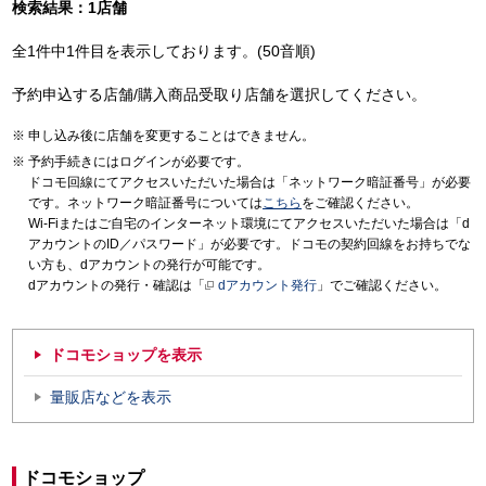
検索結果：1店舗
全1件中1件目を表示しております。(50音順)
予約申込する店舗/購入商品受取り店舗を選択してください。
申し込み後に店舗を変更することはできません。
予約手続きにはログインが必要です。
ドコモ回線にてアクセスいただいた場合は「ネットワーク暗証番号」が必要
です。ネットワーク暗証番号については
こちら
をご確認ください。
Wi-Fiまたはご自宅のインターネット環境にてアクセスいただいた場合は「d
アカウントのID／パスワード」が必要です。ドコモの契約回線をお持ちでな
い方も、dアカウントの発行が可能です。
dアカウントの発行・確認は「
dアカウント発行
」でご確認ください。
ドコモショップを表示
量販店などを表示
ドコモショップ