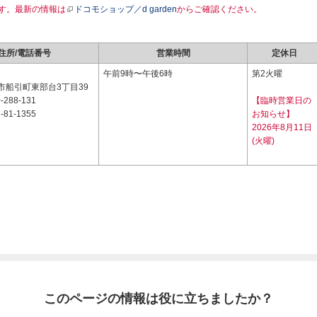
す。最新の情報は
ドコモショップ／d garden
からご確認ください。
住所/電話番号
営業時間
定休日
7
午前9時〜午後6時
第2火曜
市船引町東部台3丁目39
-288-131
【臨時営業日の
-81-1355
お知らせ】
2026年8月11日
(火曜)
このページの情報は役に立ちましたか？