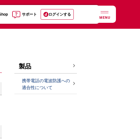
 Shop
サポート
ログインする
MENU
製品
携帯電話の電波防護への
適合性について