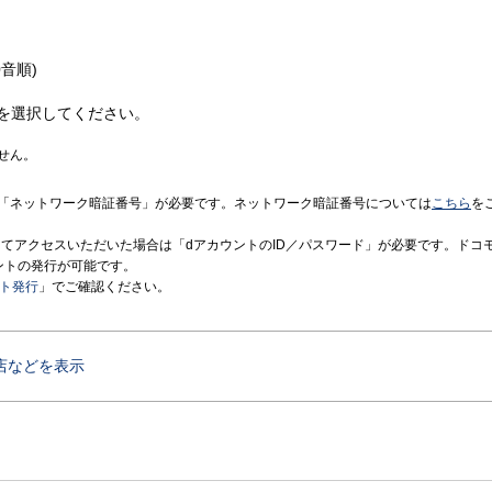
音順)
を選択してください。
せん。
「ネットワーク暗証番号」が必要です。ネットワーク暗証番号については
こちら
を
境にてアクセスいただいた場合は「dアカウントのID／パスワード」が必要です。ドコ
ントの発行が可能です。
ント発行
」でご確認ください。
店などを表示