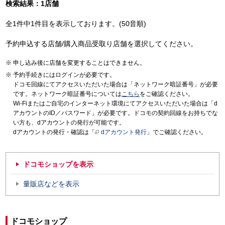
検索結果：1店舗
全1件中1件目を表示しております。(50音順)
予約申込する店舗/購入商品受取り店舗を選択してください。
申し込み後に店舗を変更することはできません。
予約手続きにはログインが必要です。
ドコモ回線にてアクセスいただいた場合は「ネットワーク暗証番号」が必要
です。ネットワーク暗証番号については
こちら
をご確認ください。
Wi-Fiまたはご自宅のインターネット環境にてアクセスいただいた場合は「d
アカウントのID／パスワード」が必要です。ドコモの契約回線をお持ちでな
い方も、dアカウントの発行が可能です。
dアカウントの発行・確認は「
dアカウント発行
」でご確認ください。
ドコモショップを表示
量販店などを表示
ドコモショップ