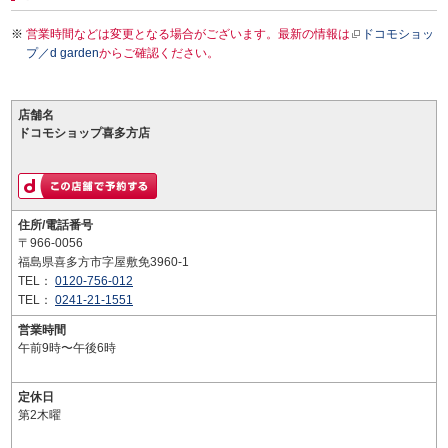
営業時間などは変更となる場合がございます。最新の情報は
ドコモショッ
プ／d garden
からご確認ください。
店舗名
ドコモショップ喜多方店
住所/電話番号
〒966-0056
福島県喜多方市字屋敷免3960-1
TEL：
0120-756-012
TEL：
0241-21-1551
営業時間
午前9時〜午後6時
定休日
第2木曜