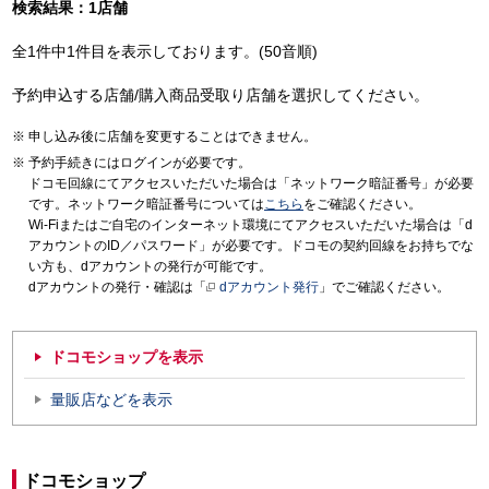
検索結果：1店舗
全1件中1件目を表示しております。(50音順)
予約申込する店舗/購入商品受取り店舗を選択してください。
申し込み後に店舗を変更することはできません。
予約手続きにはログインが必要です。
ドコモ回線にてアクセスいただいた場合は「ネットワーク暗証番号」が必要
です。ネットワーク暗証番号については
こちら
をご確認ください。
Wi-Fiまたはご自宅のインターネット環境にてアクセスいただいた場合は「d
アカウントのID／パスワード」が必要です。ドコモの契約回線をお持ちでな
い方も、dアカウントの発行が可能です。
dアカウントの発行・確認は「
dアカウント発行
」でご確認ください。
ドコモショップを表示
量販店などを表示
ドコモショップ