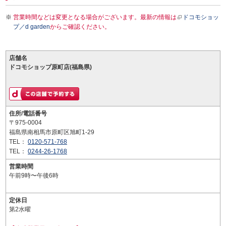
営業時間などは変更となる場合がございます。最新の情報は
ドコモショッ
プ／d garden
からご確認ください。
店舗名
ドコモショップ原町店(福島県)
住所/電話番号
〒975-0004
福島県南相馬市原町区旭町1-29
TEL：
0120-571-768
TEL：
0244-26-1768
営業時間
午前9時〜午後6時
定休日
第2水曜