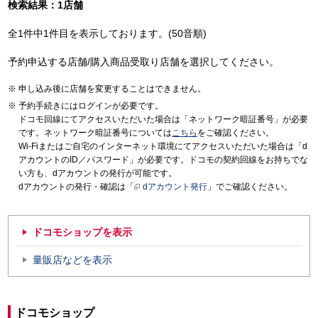
検索結果：1店舗
全1件中1件目を表示しております。(50音順)
予約申込する店舗/購入商品受取り店舗を選択してください。
申し込み後に店舗を変更することはできません。
予約手続きにはログインが必要です。
ドコモ回線にてアクセスいただいた場合は「ネットワーク暗証番号」が必要
です。ネットワーク暗証番号については
こちら
をご確認ください。
Wi-Fiまたはご自宅のインターネット環境にてアクセスいただいた場合は「d
アカウントのID／パスワード」が必要です。ドコモの契約回線をお持ちでな
い方も、dアカウントの発行が可能です。
dアカウントの発行・確認は「
dアカウント発行
」でご確認ください。
ドコモショップを表示
量販店などを表示
ドコモショップ