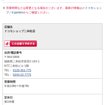
営業時間などは変更となる場合がございます。最新の情報は
ドコモショッ
プ／d garden
からご確認ください。
店舗名
ドコモショップ二本松店
住所/電話番号
〒964-0906
福島県二本松市若宮2-163-1
NTT二本松ビル 1階
TEL：
0120-351-775
TEL：
0243-22-7775
営業時間
午前10時〜午後7時
定休日
第3木曜