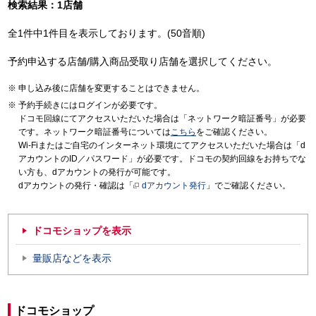
検索結果：1店舗
全1件中1件目を表示しております。(50音順)
予約申込する店舗/購入商品受取り店舗を選択してください。
申し込み後に店舗を変更することはできません。
予約手続きにはログインが必要です。
ドコモ回線にてアクセスいただいた場合は「ネットワーク暗証番号」が必要
です。ネットワーク暗証番号については
こちら
をご確認ください。
Wi-Fiまたはご自宅のインターネット環境にてアクセスいただいた場合は「d
アカウントのID／パスワード」が必要です。ドコモの契約回線をお持ちでな
い方も、dアカウントの発行が可能です。
dアカウントの発行・確認は「
dアカウント発行
」でご確認ください。
ドコモショップを表示
量販店などを表示
ドコモショップ