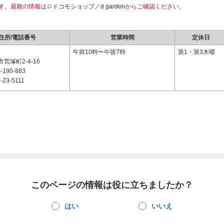
す。最新の情報は
ドコモショップ／d garden
からご確認ください。
住所/電話番号
営業時間
定休日
1
午前10時〜午後7時
第1・第3木曜
荒塚町2-4-16
-190-883
-23-5111
このページの情報は役に立ちましたか？
はい
いいえ