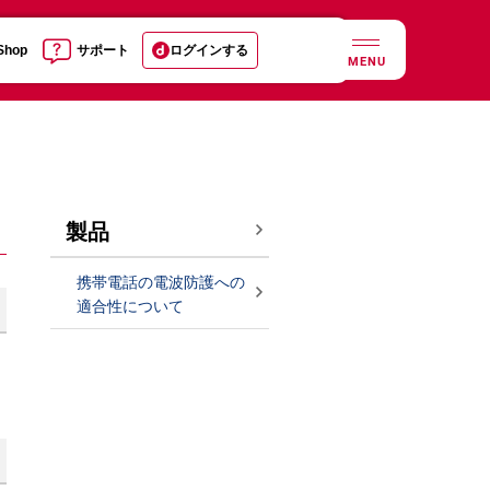
 Shop
サポート
ログインする
MENU
製品
携帯電話の電波防護への
適合性について