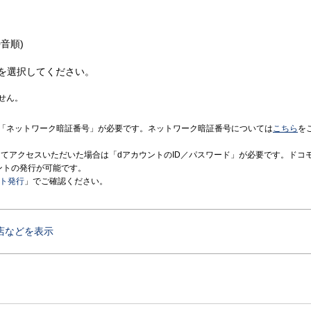
音順)
を選択してください。
せん。
「ネットワーク暗証番号」が必要です。ネットワーク暗証番号については
こちら
を
境にてアクセスいただいた場合は「dアカウントのID／パスワード」が必要です。ドコ
ントの発行が可能です。
ント発行
」でご確認ください。
店などを表示