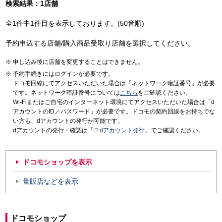
検索結果：1店舗
全1件中1件目を表示しております。(50音順)
予約申込する店舗/購入商品受取り店舗を選択してください。
申し込み後に店舗を変更することはできません。
予約手続きにはログインが必要です。
ドコモ回線にてアクセスいただいた場合は「ネットワーク暗証番号」が必要
です。ネットワーク暗証番号については
こちら
をご確認ください。
Wi-Fiまたはご自宅のインターネット環境にてアクセスいただいた場合は「d
アカウントのID／パスワード」が必要です。ドコモの契約回線をお持ちでな
い方も、dアカウントの発行が可能です。
dアカウントの発行・確認は「
dアカウント発行
」でご確認ください。
ドコモショップを表示
量販店などを表示
ドコモショップ