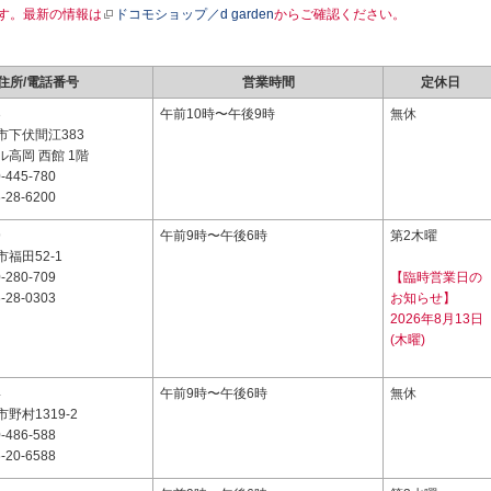
す。最新の情報は
ドコモショップ／d garden
からご確認ください。
住所/電話番号
営業時間
定休日
3
午前10時〜午後9時
無休
市下伏間江383
高岡 西館 1階
-445-780
-28-6200
9
午前9時〜午後6時
第2木曜
福田52-1
-280-709
【臨時営業日の
-28-0303
お知らせ】
2026年8月13日
(木曜)
4
午前9時〜午後6時
無休
野村1319-2
-486-588
-20-6588