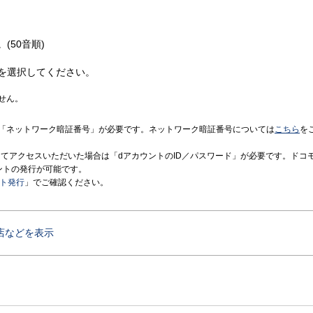
(50音順)
を選択してください。
せん。
「ネットワーク暗証番号」が必要です。ネットワーク暗証番号については
こちら
を
境にてアクセスいただいた場合は「dアカウントのID／パスワード」が必要です。ドコ
ントの発行が可能です。
ント発行
」でご確認ください。
店などを表示