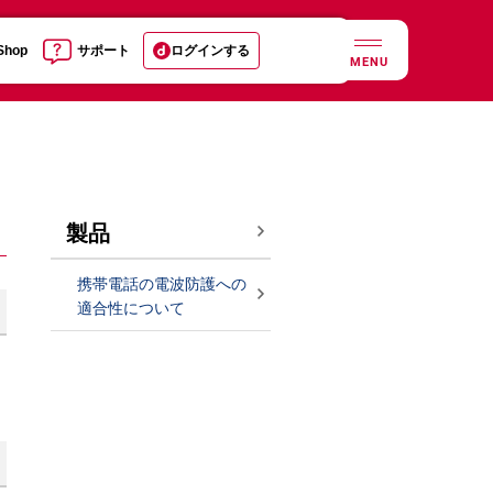
 Shop
サポート
ログインする
MENU
製品
携帯電話の電波防護への
適合性について