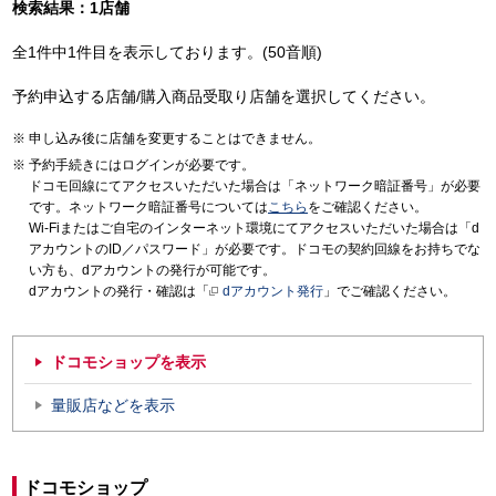
検索結果：1店舗
全1件中1件目を表示しております。(50音順)
予約申込する店舗/購入商品受取り店舗を選択してください。
申し込み後に店舗を変更することはできません。
予約手続きにはログインが必要です。
ドコモ回線にてアクセスいただいた場合は「ネットワーク暗証番号」が必要
です。ネットワーク暗証番号については
こちら
をご確認ください。
Wi-Fiまたはご自宅のインターネット環境にてアクセスいただいた場合は「d
アカウントのID／パスワード」が必要です。ドコモの契約回線をお持ちでな
い方も、dアカウントの発行が可能です。
dアカウントの発行・確認は「
dアカウント発行
」でご確認ください。
ドコモショップを表示
量販店などを表示
ドコモショップ