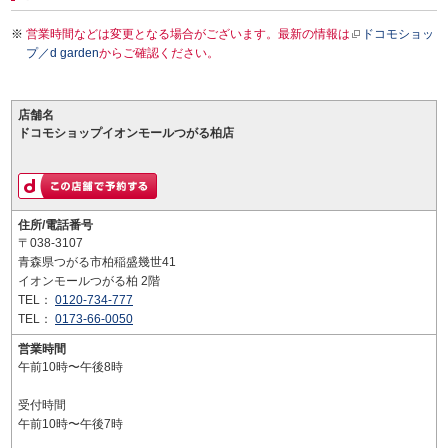
営業時間などは変更となる場合がございます。最新の情報は
ドコモショッ
プ／d garden
からご確認ください。
店舗名
ドコモショップイオンモールつがる柏店
住所/電話番号
〒038-3107
青森県つがる市柏稲盛幾世41
イオンモールつがる柏 2階
TEL：
0120-734-777
TEL：
0173-66-0050
営業時間
午前10時〜午後8時
受付時間
午前10時〜午後7時