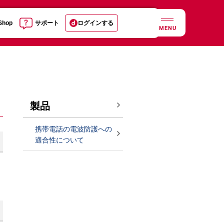
 Shop
サポート
ログインする
MENU
製品
携帯電話の電波防護への
適合性について