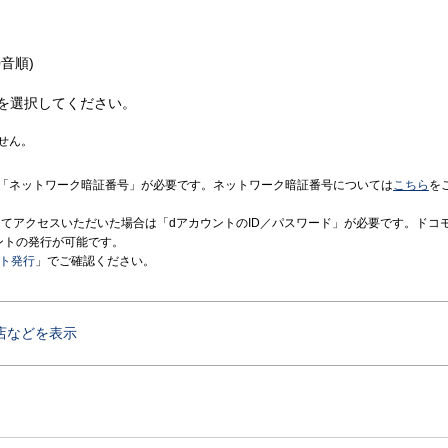
音順)
を選択してください。
せん。
「ネットワーク暗証番号」が必要です。ネットワーク暗証番号については
こちら
を
境にてアクセスいただいた場合は「dアカウントのID／パスワード」が必要です。ドコ
ントの発行が可能です。
ント発行
」でご確認ください。
店などを表示