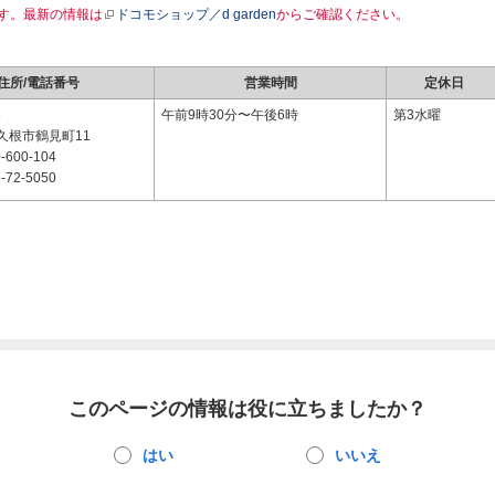
す。最新の情報は
ドコモショップ／d garden
からご確認ください。
住所/電話番号
営業時間
定休日
6
午前9時30分〜午後6時
第3水曜
久根市鶴見町11
-600-104
-72-5050
このページの情報は役に立ちましたか？
はい
いいえ