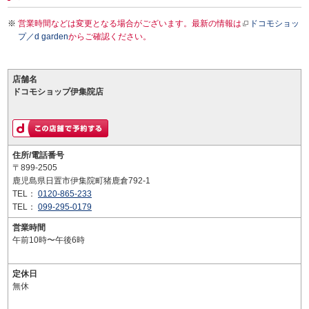
営業時間などは変更となる場合がございます。最新の情報は
ドコモショッ
プ／d garden
からご確認ください。
店舗名
ドコモショップ伊集院店
住所/電話番号
〒899-2505
鹿児島県日置市伊集院町猪鹿倉792-1
TEL：
0120-865-233
TEL：
099-295-0179
営業時間
午前10時〜午後6時
定休日
無休