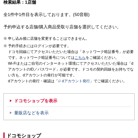
検索結果：1店舗
全1件中1件目を表示しております。(50音順)
予約申込する店舗/購入商品受取り店舗を選択してください。
申し込み後に店舗を変更することはできません。
予約手続きにはログインが必要です。
ドコモ回線にてアクセスいただいた場合は「ネットワーク暗証番号」が必要
です。ネットワーク暗証番号については
こちら
をご確認ください。
Wi-Fiまたはご自宅のインターネット環境にてアクセスいただいた場合は「d
アカウントのID／パスワード」が必要です。ドコモの契約回線をお持ちでな
い方も、dアカウントの発行が可能です。
dアカウントの発行・確認は「
dアカウント発行
」でご確認ください。
ドコモショップを表示
量販店などを表示
ドコモショップ