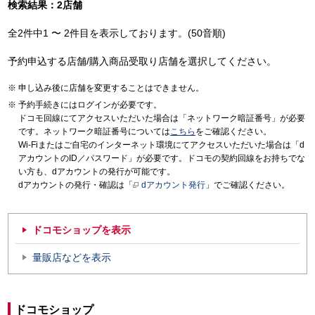
検索結果：2店舗
全2件中1 〜 2件目を表示しております。(50音順)
予約申込する店舗/購入商品受取り店舗を選択してください。
申し込み後に店舗を変更することはできません。
予約手続きにはログインが必要です。
ドコモ回線にてアクセスいただいた場合は「ネットワーク暗証番号」が必要
です。ネットワーク暗証番号については
こちら
をご確認ください。
Wi-Fiまたはご自宅のインターネット環境にてアクセスいただいた場合は「d
アカウントのID／パスワード」が必要です。ドコモの契約回線をお持ちでな
い方も、dアカウントの発行が可能です。
dアカウントの発行・確認は「
dアカウント発行
」でご確認ください。
ドコモショップを表示
量販店などを表示
ドコモショップ