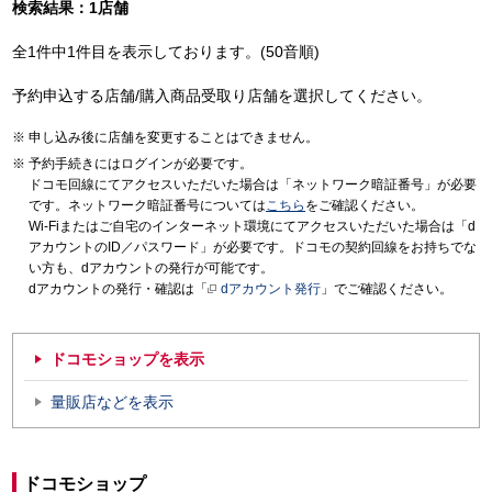
検索結果：1店舗
全1件中1件目を表示しております。(50音順)
予約申込する店舗/購入商品受取り店舗を選択してください。
申し込み後に店舗を変更することはできません。
予約手続きにはログインが必要です。
ドコモ回線にてアクセスいただいた場合は「ネットワーク暗証番号」が必要
です。ネットワーク暗証番号については
こちら
をご確認ください。
Wi-Fiまたはご自宅のインターネット環境にてアクセスいただいた場合は「d
アカウントのID／パスワード」が必要です。ドコモの契約回線をお持ちでな
い方も、dアカウントの発行が可能です。
dアカウントの発行・確認は「
dアカウント発行
」でご確認ください。
ドコモショップを表示
量販店などを表示
ドコモショップ