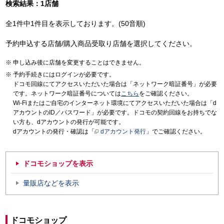
検索結果：1店舗
全1件中1件目を表示しております。(50音順)
予約申込する店舗/購入商品受取り店舗を選択してください。
申し込み後に店舗を変更することはできません。
予約手続きにはログインが必要です。
ドコモ回線にてアクセスいただいた場合は「ネットワーク暗証番号」が必要
です。ネットワーク暗証番号については
こちら
をご確認ください。
Wi-Fiまたはご自宅のインターネット環境にてアクセスいただいた場合は「d
アカウントのID／パスワード」が必要です。ドコモの契約回線をお持ちでな
い方も、dアカウントの発行が可能です。
dアカウントの発行・確認は「
dアカウント発行
」でご確認ください。
ドコモショップを表示
量販店などを表示
ドコモショップ