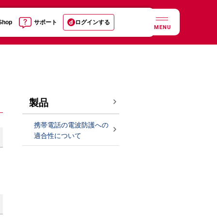
 Shop
サポート
ログインする
MENU
製品
携帯電話の電波防護への
適合性について