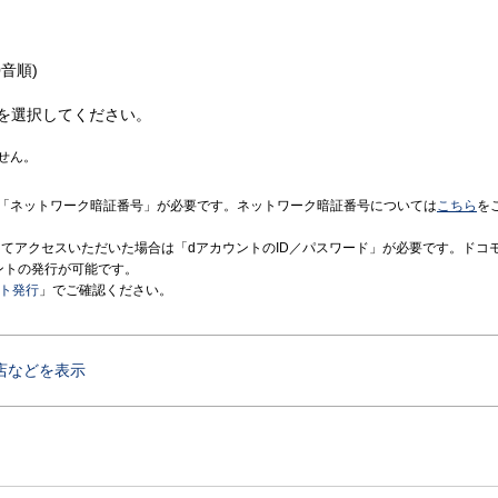
音順)
を選択してください。
せん。
「ネットワーク暗証番号」が必要です。ネットワーク暗証番号については
こちら
を
境にてアクセスいただいた場合は「dアカウントのID／パスワード」が必要です。ドコ
ントの発行が可能です。
ント発行
」でご確認ください。
店などを表示