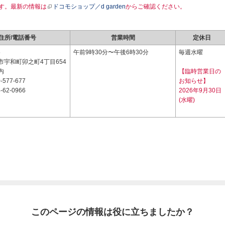
す。最新の情報は
ドコモショップ／d garden
からご確認ください。
住所/電話番号
営業時間
定休日
5
午前9時30分〜午後6時30分
毎週水曜
市宇和町卯之町4丁目654
内
【臨時営業日の
-577-677
お知らせ】
-62-0966
2026年9月30日
(水曜)
このページの情報は役に立ちましたか？