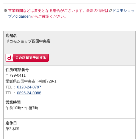
営業時間などは変更となる場合がございます。最新の情報は
ドコモショッ
プ／d garden
からご確認ください。
店舗名
ドコモショップ四国中央店
住所/電話番号
〒799-0411
愛媛県四国中央市下柏町729-1
TEL：
0120-24-0797
TEL：
0896-24-0088
営業時間
午前10時〜午後7時
定休日
第2木曜