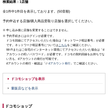
検索結果：1店舗
全1件中1件目を表示しております。(50音順)
予約申込する店舗/購入商品受取り店舗を選択してください。
申し込み後に店舗を変更することはできません。
予約手続きにはログインが必要です。
ドコモ回線にてアクセスいただいた場合は「ネットワーク暗証番号」が必要
です。ネットワーク暗証番号については
こちら
をご確認ください。
Wi-Fiまたはご自宅のインターネット環境にてアクセスいただいた場合は「d
アカウントのID／パスワード」が必要です。ドコモの契約回線をお持ちでな
い方も、dアカウントの発行が可能です。
dアカウントの発行・確認は「
dアカウント発行
」でご確認ください。
ドコモショップを表示
量販店などを表示
ドコモショップ